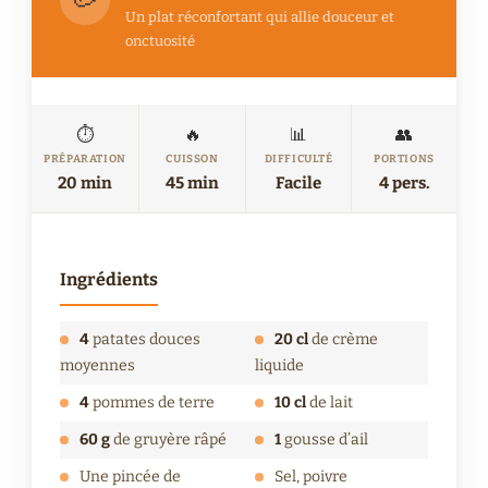
Un plat réconfortant qui allie douceur et
onctuosité
⏱️
🔥
📊
👥
PRÉPARATION
CUISSON
DIFFICULTÉ
PORTIONS
20 min
45 min
Facile
4 pers.
Ingrédients
4
patates douces
20 cl
de crème
moyennes
liquide
4
pommes de terre
10 cl
de lait
60 g
de gruyère râpé
1
gousse d’ail
Une pincée de
Sel, poivre