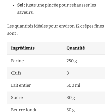
Sel :
Juste une pincée pour rehausser les
saveurs.
Les quantités idéales pour environ 12 crêpes fines
sont :
Ingrédients
Quantité
Farine
250 g
Œufs
3
Lait entier
500 ml
Sucre
30 g
Beurre fondu
50 g